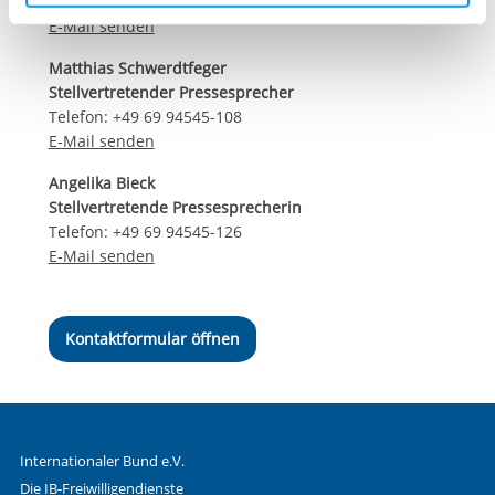
Telefon: +49 69 94545-107
aufgerufenen und somit gewünschten Website-
E-Mail senden
Funktionen sind. Diese Cookies setzen wir aufgrund
Matthias Schwerdtfeger
berechtigter Interessen und daher unabhängig von einer
Stellvertretender Pressesprecher
Einwilligung.
Telefon: +49 69 94545-108
E-Mail senden
Angelika Bieck
Stellvertretende Pressesprecherin
Telefon: +49 69 94545-126
E-Mail senden
Kontaktformular öffnen
Internationaler Bund e.V.
Die IB-Freiwilligendienste