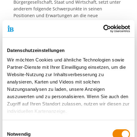
Bürgergesellschaft, Staat und Wirtschaft, setzt unter
anderem folgende Schwerpunkte in seinen
Positionen und Erwartungen an die neue
Bundesregierung: Stärkung der Demokratie durch
eine lebendige Zivilgesellschaft, mehr soziale
Gerechtigkeit, mehr Digitalisierung, ein stärkerer
gesellschaftlicher Zusammenhalt ohne
Diskriminierung sowie eine weiterhin feste
Datenschutzeinstellungen
Einbindung Deutschlands in europäische Strukturen.
Wir möchten Cookies und ähnliche Technologien sowie
Partner-Dienste mit Ihrer Einwilligung einsetzen, um die
IB hat eigene politische Kampagne zur
Bundestagswahl gestartet
Website-Nutzung zur Inhaltsverbesserung zu
analysieren, Karten und Videos mit solchen
Dies entspricht den politischen Werten und
Nutzungsanalysen zu laden, unsere Anzeigen
Vorstellungen des Internationalen Bundes. Seit
auszuwerten und zu personalisieren. Wenn Sie auch den
dieser Woche läuft auch die Kommunikations-
Zugriff auf Ihren Standort zulassen, nutzen wir diesen zur
Kampagne des IB zur Bundestagswahl 2021. Darin
individuellen Kartenanzeige.
wird die Organisation Stück für Stück ihre Positionen
und Erwartungen für die neue Legislaturperiode
Soweit es für diese Zwecke erforderlich ist, erhalten
veröffentlichen sowie dafür werben, um gleichfalls
Einwilligungsauswahl
positive Veränderungen im Sinne der
unsere Partner Daten wie Ihre IP-Adresse und
Notwendig