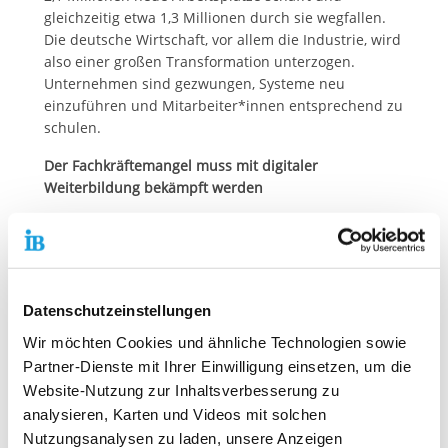
gleichzeitig etwa 1,3 Millionen durch sie wegfallen.
Die deutsche Wirtschaft, vor allem die Industrie, wird
also einer großen Transformation unterzogen.
Unternehmen sind gezwungen, Systeme neu
einzuführen und Mitarbeiter*innen entsprechend zu
schulen.
Der Fachkräftemangel muss mit digitaler
Weiterbildung bekämpft werden
Der ohnehin bereits seit vielen Jahren herrschende
Fachkräftemangel würde sich andernfalls dramatisch
verschärfen. Der Internationale Bund ist einer der
großen Träger von Bildungsangeboten in
Datenschutzeinstellungen
Deutschland.
Hier
geht es zu allen IB-Einrichtungen
im Bereich Bildung und Beruf.
Wir möchten Cookies und ähnliche Technologien sowie
Partner-Dienste mit Ihrer Einwilligung einsetzen, um die
Website-Nutzung zur Inhaltsverbesserung zu
analysieren, Karten und Videos mit solchen
Zitat:
"Digitalisierung in der Bildung bringt
Nutzungsanalysen zu laden, unsere Anzeigen
Innovation in Schulen, Ausbildungs- und